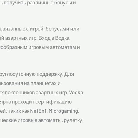
ы, получить различные бонусы и
связанные с игрой, бонусами или
 азартных игр. Вход в Водка
знообразным игровым автоматам и
круглосуточную поддержку. Для
льзования на планшетах и
 поклонников азартных игр. Vodka
улярно проходит сертификацию
 таких как NetEnt, Microgaming,
сические игровые автоматы, рулетку,