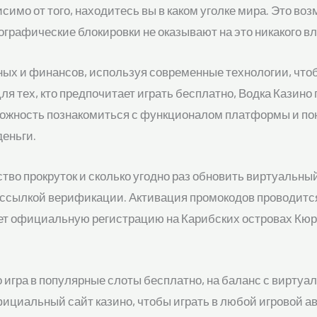
исимо от того, находитесь вы в каком уголке мира. Это в
ографические блокировки не оказывают на это никакого в
ых и финансов, используя современные технологии, что
ля тех, кто предпочитает играть бесплатно, Водка Казин
можность познакомиться с функционалом платформы и пон
еньги.
тво прокруток и сколько угодно раз обновить виртуальны
ссылкой верификации. Активация промокодов проводится 
еет официальную регистрацию на Карибских островах Кю
это игра в популярные слоты бесплатно, на баланс с вирт
ициальный сайт казино, чтобы играть в любой игровой ав