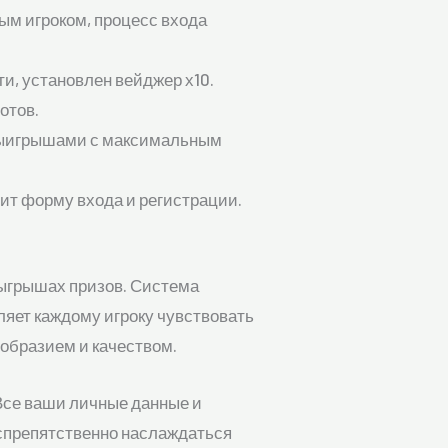
ым игроком, процесс входа
и, установлен вейджер х10.
отов.
 выигрышами с максимальным
ит форму входа и регистрации.
зыгрышах призов. Система
ляет каждому игроку чувствовать
ообразием и качеством.
Все ваши личные данные и
еспрепятственно наслаждаться