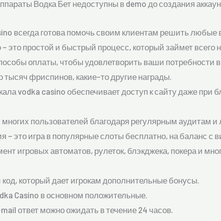
ппараты Водка Бет недоступны в demo до создания аккаун
ino всегда готова помочь своим клиентам решить любые 
 – это простой и быстрый процесс, который займет всего 
особы оплаты, чтобы удовлетворить ваши потребности в
о тысяч фриспинов, какие-то другие награды.
ала vodka casino обеспечивает доступ к сайту даже при бл
 многих пользователей благодаря регулярным аудитам и
сия – это игра в популярные слоты бесплатно, на баланс с
т игровых автоматов, рулеток, блэкджека, покера и мно
 код, который дает игрокам дополнительные бонусы.
odka Casino в основном положительные.
mail ответ можно ожидать в течение 24 часов.