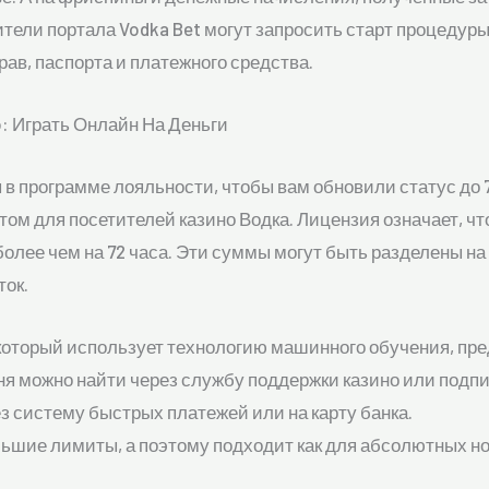
тели портала Vodka Bet могут запросить старт процедуры
ав, паспорта и платежного средства.
: Играть Онлайн На Деньги
 в программе лояльности, чтобы вам обновили статус до 
ом для посетителей казино Водка. Лицензия означает, чт
ее чем на 72 часа. Эти суммы могут быть разделены на ча
ток.
 который использует технологию машинного обучения, пре
дня можно найти через службу поддержки казино или подп
з систему быстрых платежей или на карту банка.
ьшие лимиты, а поэтому подходит как для абсолютных нов