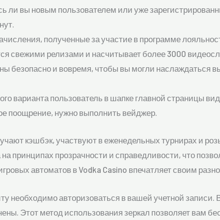
есь ли вы новым пользователем или уже зарегистрированн
нут.
ачисления, полученные за участие в программе лояльност
тся свежими релизами и насчитывает более 3000 видеосл
ены безопасно и вовремя, чтобы вы могли наслаждаться
ого варианта пользователь в шапке главной страницы вид
е поощрение, нужно выполнить вейджер.
учают кэшбэк, участвуют в еженедельных турнирах и ро
 на принципах прозрачности и справедливости, что позво
гровых автоматов в Vodka Casino впечатляет своим разн
йту необходимо авторизоваться в вашей учетной записи. 
нены. Этот метод использования зеркал позволяет вам б