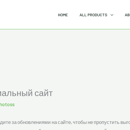
HOME
ALL PRODUCTS
AB
иальный сайт
hotoss
дите за обновлениями на сайте, чтобы не пропустить вы