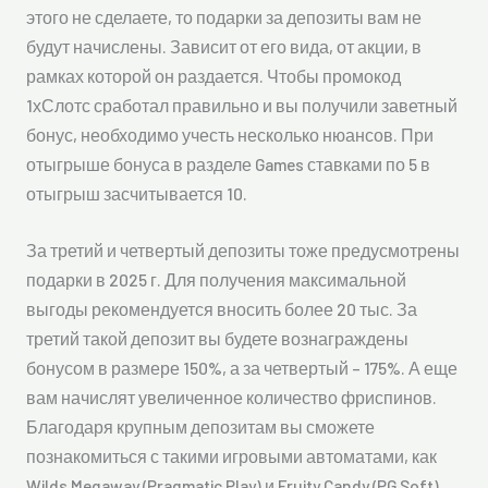
этого не сделаете, то подарки за депозиты вам не
будут начислены. Зависит от его вида, от акции, в
рамках которой он раздается. Чтобы промокод
1хСлотс сработал правильно и вы получили заветный
бонус, необходимо учесть несколько нюансов. При
отыгрыше бонуса в разделе Games ставками по 5 в
отыгрыш засчитывается 10.
За третий и четвертый депозиты тоже предусмотрены
подарки в 2025 г. Для получения максимальной
выгоды рекомендуется вносить более 20 тыс. За
третий такой депозит вы будете вознаграждены
бонусом в размере 150%, а за четвертый – 175%. А еще
вам начислят увеличенное количество фриспинов.
Благодаря крупным депозитам вы сможете
познакомиться с такими игровыми автоматами, как
Wilds Megaway (Pragmatic Play) и Fruity Candy (PG Soft).