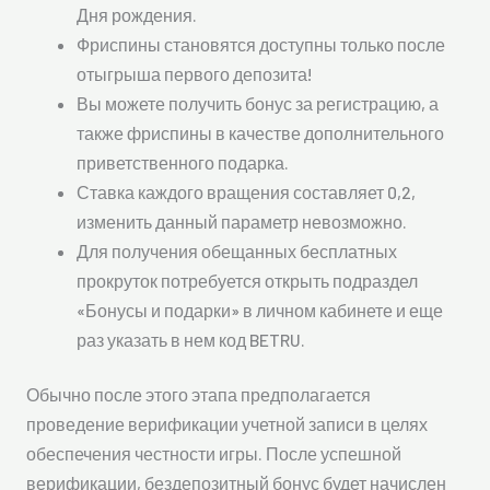
Дня рождения.
Фриспины становятся доступны только после
отыгрыша первого депозита!
Вы можете получить бонус за регистрацию, а
также фриспины в качестве дополнительного
приветственного подарка.
Ставка каждого вращения составляет 0,2,
изменить данный параметр невозможно.
Для получения обещанных бесплатных
прокруток потребуется открыть подраздел
«Бонусы и подарки» в личном кабинете и еще
раз указать в нем код BETRU.
Обычно после этого этапа предполагается
проведение верификации учетной записи в целях
обеспечения честности игры. После успешной
верификации, бездепозитный бонус будет начислен