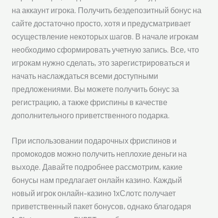
на аккаунт игрока. Получить бездепозитный бонус на
сайте достаточно просто, хотя и предусматривает
осуществление некоторых шагов. В начале игрокам
необходимо сформировать учетную запись. Все, что
игрокам нужно сделать, это зарегистрироваться и
начать наслаждаться всеми доступными
предложениями. Вы можете получить бонус за
регистрацию, а также фриспины в качестве
дополнительного приветственного подарка.
При использовании подарочных фриспинов и
промокодов можно получить неплохие деньги на
выходе. Давайте подробнее рассмотрим, какие
бонусы нам предлагает онлайн казино. Каждый
новый игрок онлайн-казино 1хСлотс получает
приветственный пакет бонусов, однако благодаря