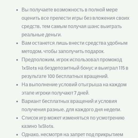
Вы получаете возможность в полной мере
оценить все прелести игры без вложения своих
средств, тем самым получая шанс выиграть
реальные деньги.
Вам останется лишь внести средства удобным
методом, чтобы заполучить подарок.
Предположим, игрок использовал промокод
1xSlots на бездепозитный бонус и выиграл 115 в
результате 100 бесплатных вращений.
На выполнение условий отыгрыша на каждом
этапе игроки получают 7 дней.
Вариант бесплатных вращений и условия
получения разные, для каждого дня недели.
Список игр может изменяться по усмотрению
казино 1xSlots.
Однако, несмотря на запрет под прикрытием