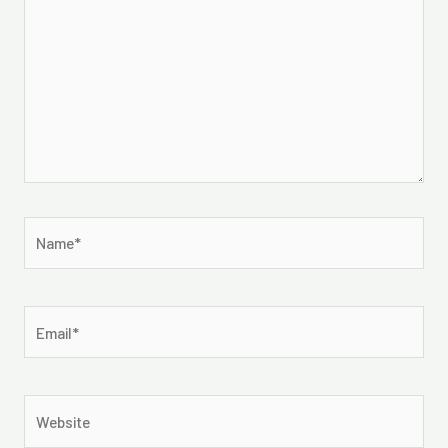
Name*
Email*
Website