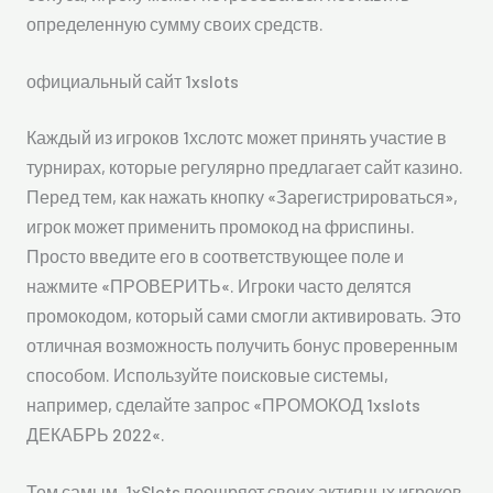
определенную сумму своих средств.
официальный сайт 1xslots
Каждый из игроков 1хслотс может принять участие в
турнирах, которые регулярно предлагает сайт казино.
Перед тем, как нажать кнопку «Зарегистрироваться»,
игрок может применить промокод на фриспины.
Просто введите его в соответствующее поле и
нажмите «ПРОВЕРИТЬ«. Игроки часто делятся
промокодом, который сами смогли активировать. Это
отличная возможность получить бонус проверенным
способом. Используйте поисковые системы,
например, сделайте запрос «ПРОМОКОД 1xslots
ДЕКАБРЬ 2022«.
Тем самым, 1xSlots поощряет своих активных игроков