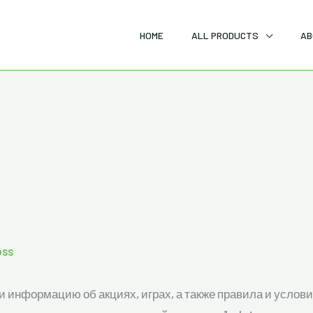
HOME
ALL PRODUCTS
AB
oss
 информацию об акциях, играх, а также правила и услови