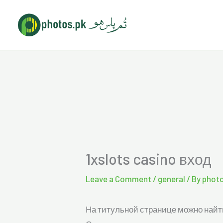
Skip
to
content
1xslots casino вход
Leave a Comment
/
general
/ By
phot
На титульной странице можно найти