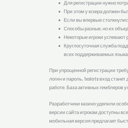
Для регистрации нужно потр
При этом у юзера должен быт
Если вы впервые столкнулись
Способы разные, но их объед
Некоторые игроки успевают 
Круглосуточная служба поддер
всех поддерживаемых языках
При упрощенной регистрации требу
логин и пароль, 1xslots вход стан
работе. База активных гемблеров у
Разработчики казино уделили особ
версии сайта игрокам доступны все
мобильная версия предлагает быст