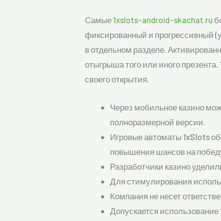
Самые
1xslots-android-skachat.ru
б
фиксированный и прогрессивный (у
в отдельном разделе. Активирован
отыгрыша того или иного презента.
своего открытия.
Через мобильное казино мож
полноразмерной версии.
Игровые автоматы 1xSlots о
повышения шансов на побед
Разработчики казино уделил
Для стимулирования использ
Компания не несет ответстве
Допускается использование т