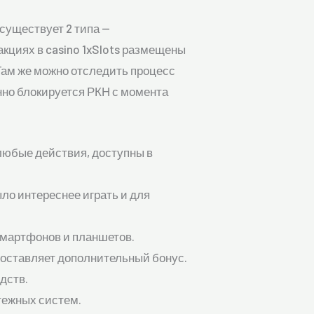
существует 2 типа —
кциях в casino 1xSlots размещены
Там же можно отследить процесс
нно блокируется РКН с момента
любые действия, доступны в
ло интереснее играть и для
смартфонов и планшетов.
доставляет дополнительный бонус.
дств.
тежных систем.