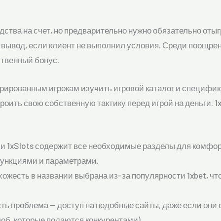
дства на счет, но предварительно нужно обязательно оты
а вывод, если клиент не выполнил условия. Среди поощре
твенный бонус.
трированным игрокам изучить игровой каталог и специфик
оить свою собственную тактику перед игрой на деньги. 1x
и 1xSlots содержит все необходимые разделы для комфорт
ункциями и параметрами.
хожесть в названии выбрана из-за популярности 1xbet, чт
сть проблема — доступ на подобные сайты, даже если они
об, которые подаются конкурентами).