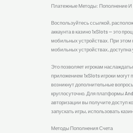
Платежные Методы: Пополнение И
Воспользуйтесь ссылкой, расположе
аккаунта в казино 1xSlots — это про
мобильных устройствах. При этом п
мобильных устройствах, доступна 
Это позволяет игрокам наслаждать
приложением 1xSlots игроки могут 
возникнут дополнительные вопросы 
круглосуточно. Для платформы And
авторизации вы получите доступ ко
запускать игры, использовать кази
Методы Пополнения Счета