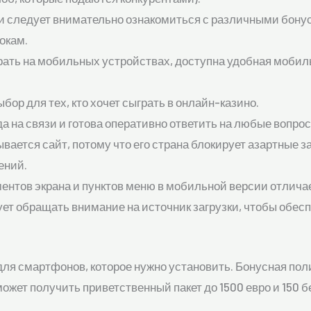
 следует внимательно ознакомиться с различными бонус
окам.
грать на мобильных устройствах, доступна удобная мобил
бор для тех, кто хочет сыграть в онлайн-казино.
а на связи и готова оперативно ответить на любые вопрос
ывается сайт, потому что его страна блокирует азартные 
ений.
нтов экрана и пунктов меню в мобильной версии отличае
ет обращать внимание на источник загрузки, чтобы обесп
для смартфонов, которое нужно установить. Бонусная пол
может получить приветственный пакет до 1500 евро и 150