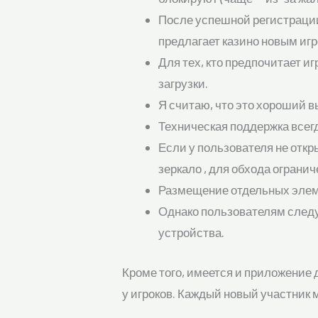
После успешной регистрации
предлагает казино новым игр
Для тех, кто предпочитает и
загрузки.
Я считаю, что это хороший вы
Техническая поддержка всегд
Если у пользователя не откр
зеркало , для обхода огранич
Размещение отдельных элеме
Однако пользователям следу
устройства.
Кроме того, имеется и приложение 
у игроков. Каждый новый участник 