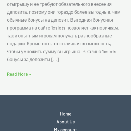
отыгрышу и не требуют обязательного внесения
депозита, поэтому они гораздо более выгодные, чем
обычные бонусы на депозит. Выгодная бонусная
программа на сайте 1xslots позволяет как новичкам,
так и опытным игрокам получать разнообразные
подарки. Кроме того, это отличная возможность,
чтобы умножить сумму выигрыша. В казино 1xslots
бонусы за депозиты […]
Read More »
Home
About Us
My account