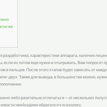
азино
атно же
 разработчика, характеристики аппарата, наличие лиценз
, если их потом еще нужно и отыгрывать. Вам попросят пр
м в пальцев. После этого этапов будет зависеть от каждо
ли-двух. Также дли вывода, в большинстве казино, нужно
пополнение.
зино либо разительно отличаться — от нескольких полуго
симости необходимо обратился к психологу.