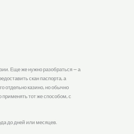
ии. Еще же нужно разобраться — а
едоставить скан паспорта, а
го отдельно казино, но обычно
 применять тот же способом, с
да до дней или месяцев.