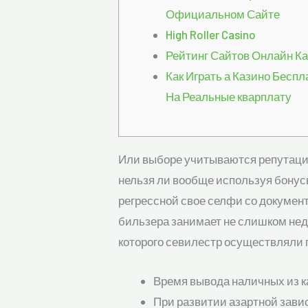
Официальном Сайте
High Roller Casino
Рейтинг Сайтов Онлайн К
Как Играть а Казино Беспл
На Реальные кварплату
Или выборе учитываются репутация
нельзя ли вообще используя бонусы
регрессной свое селфи со документо
бильзера занимает не слишком неде
которого севилестр осуществляли 
Время вывода наличных из ка
При развитии азартной зави