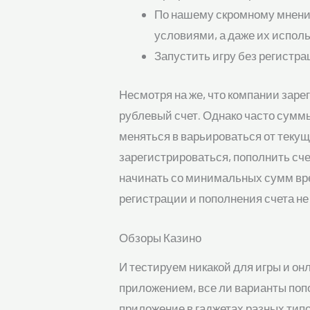
По нашему скромному мнению 
условиями, а даже их исполь
Запустить игру без регистра
Несмотря на же, что компании заре
рублевый счет. Однако часто сумм
меняться в варьироваться от текущ
зарегистрироваться, пополнить сче
начинать со минимальных сумм вре
регистрации и пополнения счета не
Обзоры Казино
И тестируем никакой для игры и он
приложением, все ли варианты попо
приложение в гаджетах разных типо