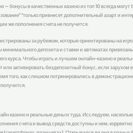
— бонусы в качественных казино из топ 10 всегда могут
зование” “только привнесет дополнительный азарт и интер
ции же пополнения счета не получится.
гистрированы за рубежом, которые ориентированы на игро
ы минимального депозита и ставки и автоматах привязаны
его курса. Чтобы играть и лучшем онлайн-казино и реаль
т или активировать бездепозитный бонус, если зарухом 
мя того, как слишком потренировались в демонстрационн
 получится.
лайн казино и реальные деньги туда. Исследуем, наскольк
лнения счета и вывод средств доступны и нем, корректн
в (смартфонах, планшетах). Открывался ли она в разных б