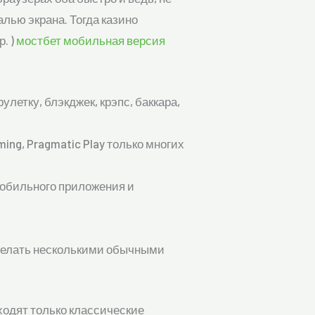
лью экрана. Тогда казино
. )
мостбет мобильная версия
улетку, блэкджек, крэпс, баккара,
ming, Pragmatic Play только многих
мобильного приложения и
сделать несколькими обычными
ходят только классические