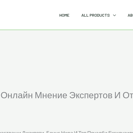
HOME
ALL PRODUCTS
AB
 Онлайн Мнение Экспертов И О
растващи Джакпоти, Бонус Нива И Топ Печалби Ексклузивн