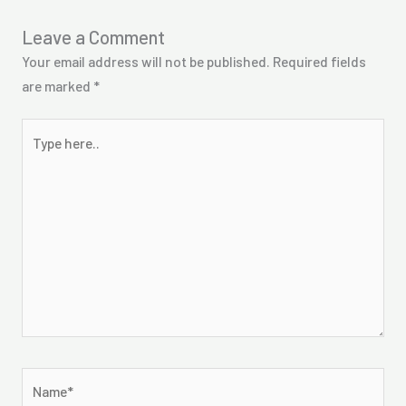
Leave a Comment
Your email address will not be published.
Required fields
are marked
*
Type
here..
Name*