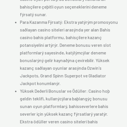
bahisçilere çeþitli oyun seçeneklerini deneme
fýrsatý sunar.
Para Kazanma Fýrsatý: Ekstra yatýrým promosyonu
saðlayan casino siteleri arasýnda yer alan Bahis
casino bahis platformu, bahisçilere kazanç
potansiyelini artýrýr. Deneme bonusu veren slot
platformlarý sayesinde, katýlýmcýlar deneme
bonuslarýný gelir kaynaðýna çevirebilir. Yüksek
kazanç saðlayan oyunlar arasýnda Ozwin’s
Jackpots, Grand Spinn Superpot ve Gladiator
Jackpot konumlanýr.
Yüksek Deðerli Bonuslar ve Ödüller: Casino hoþ
geldin teklifi, kullanýcýlara baþlangýç bonusu
sunan oyun platformlarý, bahisseverlere bahis
severler için yüksek kazanç fýrsatlarý yaratýr.
Ekstra ödüller veren casino siteleri bahis