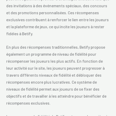
des invitations à des événements spéciaux, des concours
et des promotions personnalisées. Ces récompenses
exclusives contribuent à renforcer le lien entre les joueurs
et la plateforme de jeux, ce qui incite les joueurs à rester
fidèles à Betify.
En plus des récompenses traditionnelles, Betify propose
également un programme de niveau de fidélité pour
récompenser les joueurs les plus actifs. En fonction de
leur activité sur le site, les joueurs peuvent progresser à
travers différents niveaux de fidélité et débloquer des
récompenses encore plus lucratives. Ce système de
niveaux de fidélité permet aux joueurs de se fixer des
objectifs et de travailler à les atteindre pour bénéficier de
récompenses exclusives.