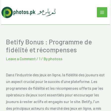
Skip
to
content
Betify Bonus : Programme de
fidélité et récompenses
Leave a Comment
/
1
/ By
photoss
Dans l’industrie des jeux en ligne, la fidélité des joueurs est
un aspect crucial pour le succès d’une plateforme. Les
programmes de fidélité et les récompenses offerts par les
opérateurs de jeux sont essentiels pour encourager les
joueurs à rester actifs et engagés sur le site. Betify, l’un
des principaux acteurs du marché des jeux en ligne, a mis