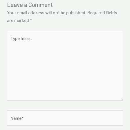
Leave a Comment
Your email address will not be published.
Required fields
are marked
*
Type
here..
Name*