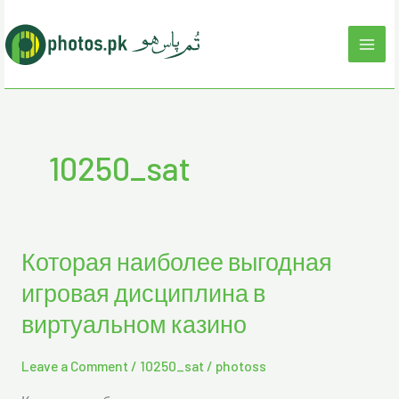
Skip
to
content
10250_sat
Которая наиболее выгодная
Которая
наиболее
игровая дисциплина в
выгодная
виртуальном казино
игровая
дисциплина
Leave a Comment
/
10250_sat
/
photoss
в