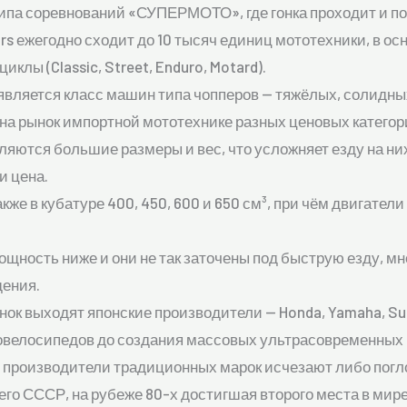
ипа соревнований «СУПЕРМОТО», где гонка проходит и по 
rs ежегодно сходит до 10 тысяч единиц мототехники, в о
циклы (Classic, Street, Enduro, Motard).
является класс машин типа чопперов — тяжёлых, солидных
на рынок импортной мототехнике разных ценовых категор
ляются большие размеры и вес, что усложняет езду на них 
и цена.
же в кубатуре 400, 450, 600 и 650 см³, при чём двигате
ощность ниже и они не так заточены под быструю езду, м
ения.
нок выходят японские производители — Honda, Yamaha, Suz
товелосипедов до создания массовых ультрасовременных 
 производители традиционных марок исчезают либо пог
 СССР, на рубеже 80-х достигшая второго места в мире 