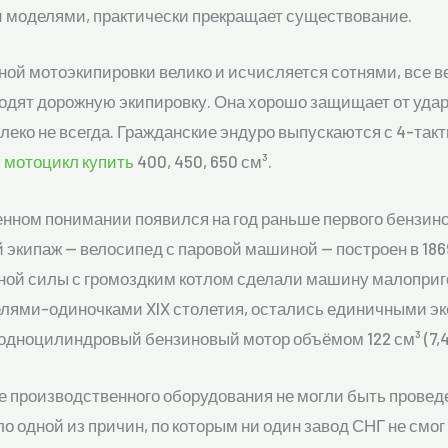
 моделями, практически прекращает существование.
ой мотоэкипировки велико и исчисляется сотнями, все 
одят дорожную экипировку. Она хорошо защищает от удара
алеко не всегда. Гражданские эндуро выпускаются с 4-т
,
мотоцикл купить
400, 450, 650 см³.
енном понимании появился на год раньше первого бензин
экипаж — велосипед с паровой машиной — построен в 1869
иной силы с громоздким котлом сделали машину малоприг
лями-одиночками XIX столетия, остались единичными э
одноцилиндровый бензиновый мотор объёмом 122 см³ (7,4
 производственного оборудования не могли быть провед
о одной из причин, по которым ни один завод СНГ не смо