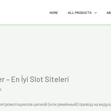
HOME
ALL PRODUCTS
AB
 – En İyi Slot Siteleri
s
ктромотоциклов цепной (или ремённый) привод на ведуще