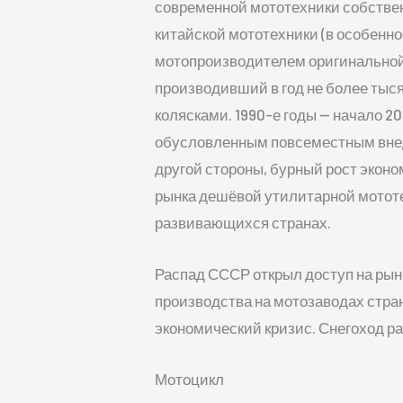
современной мототехники собствен
китайской мототехники (в особенн
мотопроизводителем оригинальной
производивший в год не более тыс
колясками. 1990-е годы — начало 
обусловленным повсеместным внед
другой стороны, бурный рост экон
рынка дешёвой утилитарной мототе
развивающихся странах.
Распад СССР открыл доступ на рын
производства на мотозаводах стра
экономический кризис. Снегоход р
Мотоцикл