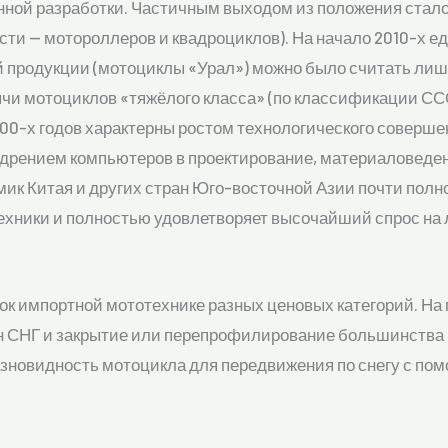
ной разработки. Частичным выходом из положения стало
ости — мотороллеров и квадроциклов). На начало 2010-х
 продукции (мотоциклы «Урал») можно было считать лиш
ячи мотоциклов «тяжёлого класса» (по классификации СС
2000-х годов характерны ростом технологического соверш
рением компьютеров в проектирование, материаловедени
омик Китая и других стран Юго-восточной Азии почти по
хники и полностью удовлетворяет высочайший спрос на 
ок импортной мототехнике разных ценовых категорий. На
н СНГ и закрытие или перепрофилирование большинства и
азновидность мотоцикла для передвижения по снегу с по