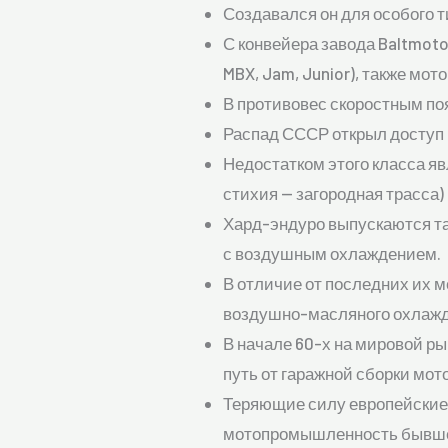
Создавался он для особого т
С конвейера завода Baltmoto
MBX, Jam, Junior), также мото
В противовес скоростным по
Распад СССР открыл доступ 
Недостатком этого класса яв
стихия — загородная трасса) 
Хард-эндуро выпускаются так
с воздушным охлаждением.
В отличие от последних их м
воздушно-масляного охлажд
В начале 60-х на мировой ры
путь от гаражной сборки мо
Теряющие силу европейские
мотопромышленность бывшего