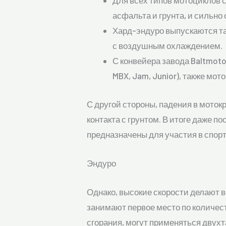
Для всех типов мотоциклов с
асфальта и грунта, и сильно
Хард-эндуро выпускаются так
с воздушным охлаждением.
С конвейера завода Baltmoto
MBX, Jam, Junior), также мото
С другой стороны, падения в моток
контакта с грунтом. В итоге даже
предназначены для участия в спорт
Эндуро
Однако, высокие скорости делают 
занимают первое место по количес
сгорания, могут применяться двухт