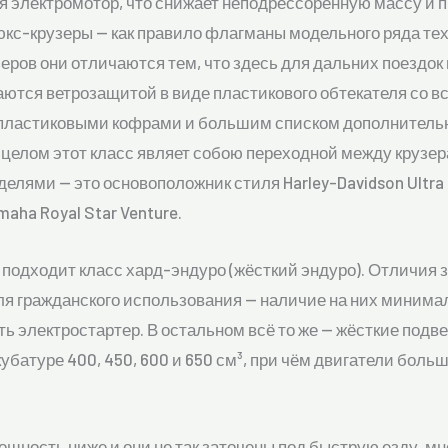
я электромотор, что снижает неподрессоренную массу и п
юкс-крузеры — как правило флагманы модельного ряда те
зеров они отличаются тем, что здесь для дальних поезд
ются ветрозащитой в виде пластикового обтекателя со 
 пластиковыми кофрами и большим списком дополнительн
 целом этот класс являет собою переходной между крузер
ями — это основоположник стиля Harley-Davidson Ultra Clas
amaha Royal Star Venture.
подходит класс хард-эндуро (жёсткий эндуро). Отличия
я гражданского использования — наличие на них минимал
ть электростартер. В остальном всё то же — жёсткие подв
убатуре 400, 450, 600 и 650 см³, при чём двигатели боль
ощность ниже и они не так заточены под быструю езду, м