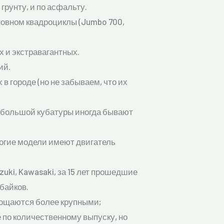
грунту, и по асфальту.
сновном квадроциклы (Jumbo 700,
 и экстравагантных.
ий.
в городе (но не забываем, что их
ли большой кубатуры иногда бывают
ногие модели имеют двигатель
uki, Kawasaki, за 15 лет прошедшие
байков.
лощаются более крупными;
по количественному выпуску, но