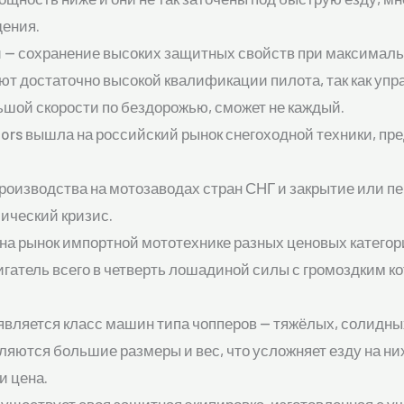
ения.
 — сохранение высоких защитных свойств при максималь
ют достаточно высокой квалификации пилота, так как уп
шой скорости по бездорожью, сможет не каждый.
otors вышла на российский рынок снегоходной техники, п
роизводства на мотозаводах стран СНГ и закрытие или
мический кризис.
на рынок импортной мототехнике разных ценовых категор
игатель всего в четверть лошадиной силы с громоздким 
является класс машин типа чопперов — тяжёлых, солидных
ляются большие размеры и вес, что усложняет езду на них 
и цена.