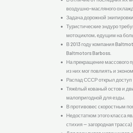
воздушно-масляного охлажд
Задача дорожной экипировки
Туристические эндуро требу
мотоциклом, едущим на боль
В 2013 году компания Baltm
Baltmotors Barboss.
На прекращение массового п
из них мог повлиять и эконо
Распад СССР открыл доступ 
Тяжёлый кованый остов и дв
малопригодной для езды.
В противовес скоростным по
Недостатком этого класса яв
стихия — загородная трасса) 