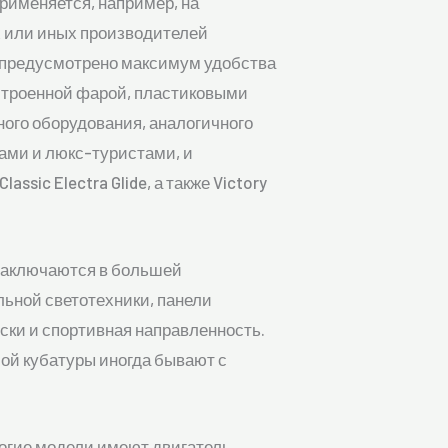
рименяется, например, на
х или иных производителей
ок предусмотрено максимум удобства
встроенной фарой, пластиковыми
ого оборудования, аналогичного
ами и люкс-туристами, и
sic Electra Glide, а также Victory
 заключаются в большей
ьной светотехники, панели
ески и спортивная направленность.
шой кубатуры иногда бывают с
ногие модели имеют двигатель