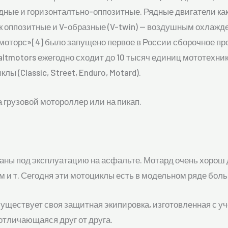
дные и горизонталтьно-оппозитные. Рядные двигатели к
ак оппозитные и V-образные (V-twin) — воздушным охлажд
оторс»[4] было запущено первое в России сборочное пр
altmotors ежегодно сходит до 10 тысяч единиц мототехни
клы (Classic, Street, Enduro, Motard).
 грузовой мотороллер или на пикап.
ваны под эксплуатацию на асфальте. Мотард очень хорош д
м и т. Сегодня эти мотоциклы есть в модельном ряде бол
уществует своя защитная экипировка, изготовленная с уч
 отличающаяся друг от друга.