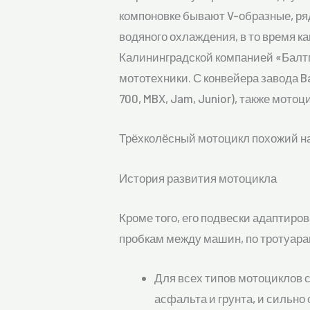
компоновке бывают V-образные, ря
водяного охлаждения, в то время к
Калининградской компанией «Балтм
мототехники. С конвейера завода B
700, MBX, Jam, Junior), также мотоци
Трёхколёсный мотоцикл похожий на
История развития мотоцикла
Кроме того, его подвески адаптиро
пробкам между машин, по тротуара
Для всех типов мотоциклов с
асфальта и грунта, и сильно