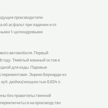
ведущие производители
 об асфальт при падении и от
актными 1-цилиндровыми
ового автомобиля. Первый
 году. Тяжёлый кованый остов и
одной для езды. Паровые
кспериментами. Энрико Бернарди из
 куб. дюйма) мощностью 0,024 л.
ены без правительственной
г переключиться на производство