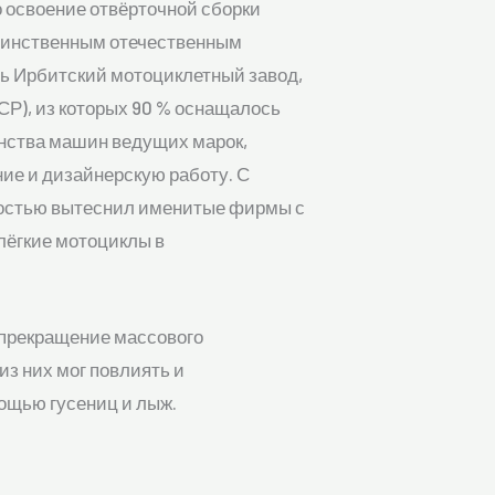
 освоение отвёрточной сборки
 единственным отечественным
ь Ирбитский мотоциклетный завод,
СР), из которых 90 % оснащалось
енства машин ведущих марок,
е и дизайнерскую работу. С
лностью вытеснил именитые фирмы с
лёгкие мотоциклы в
 прекращение массового
з них мог повлиять и
мощью гусениц и лыж.