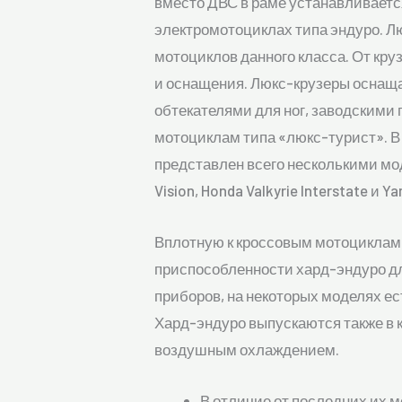
вместо ДВС в раме устанавливаетс
электромотоциклах типа эндуро. Л
мотоциклов данного класса. От кру
и оснащения. Люкс-крузеры оснаща
обтекателями для ног, заводскими
мотоциклам типа «люкс-турист». В
представлен всего несколькими модел
Vision, Honda Valkyrie Interstate и Y
Вплотную к кроссовым мотоциклам 
приспособленности хард-эндуро дл
приборов, на некоторых моделях ес
Хард-эндуро выпускаются также в к
воздушным охлаждением.
В отличие от последних их м