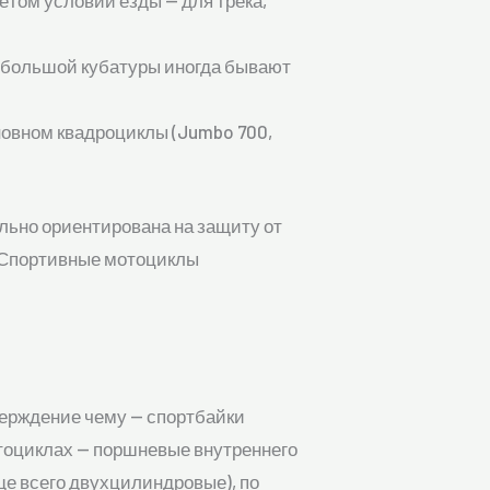
ётом условий езды — для трека,
ли большой кубатуры иногда бывают
сновном квадроциклы (Jumbo 700,
ально ориентирована на защиту от
. Спортивные мотоциклы
верждение чему — спортбайки
отоциклах — поршневые внутреннего
ще всего двухцилиндровые), по