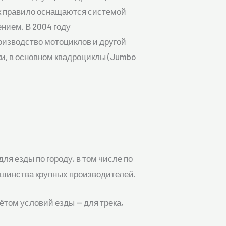
ак правило оснащаются системой
ением. В 2004 году
оизводство мотоциклов и другой
ки, в основном квадроциклы (Jumbo
ля езды по городу, в том числе по
ьшинства крупных производителей.
ётом условий езды — для трека,