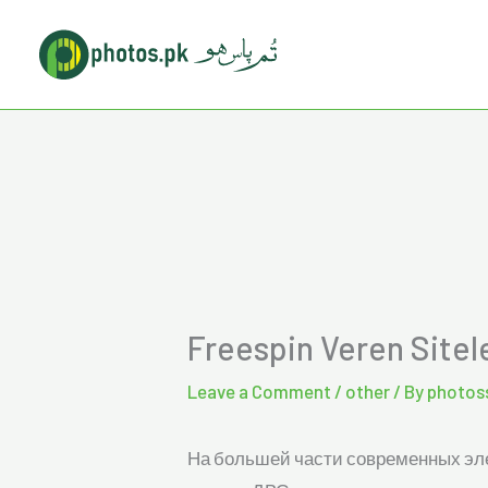
Skip
to
content
Freespin Veren Siteler
Leave a Comment
/
other
/ By
photos
На большей части современных эле