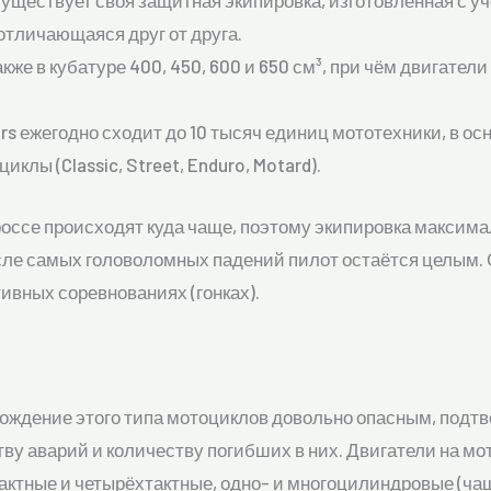
уществует своя защитная экипировка, изготовленная с уч
 отличающаяся друг от друга.
же в кубатуре 400, 450, 600 и 650 см³, при чём двигате
rs ежегодно сходит до 10 тысяч единиц мототехники, в о
циклы (Classic, Street, Enduro, Motard).
россе происходят куда чаще, поэтому экипировка максим
 после самых головоломных падений пилот остаётся целым
ивных соревнованиях (гонках).
вождение этого типа мотоциклов довольно опасным, подт
тву аварий и количеству погибших в них. Двигатели на м
актные и четырёхтактные, одно- и многоцилиндровые (ча