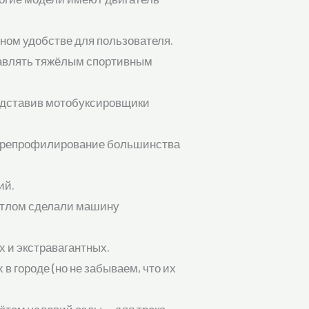
ном удобстве для пользователя.
равлять тяжёлым спортивным
редставив мотобуксировщики
 перепрофилирование большинства
ий.
котлом сделали машину
 и экстравагантных.
в городе (но не забываем, что их