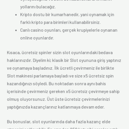
yollarını bulacağız.
Kripto dostu bir kumarhanedir, yani oynamak için
farklı kripto para birimleri kullanabilirsiniz.
Canlı casino oyunları, gerçek krupiyelerle oynanan
online oyunlardır.
Kısaca, ücretsiz spinler sizin slot oyunlarındaki bedava
haklarınızdır. Diyelim ki; klasik bir Slot oyununa giriş yaptınız
ve oynamaya başladınız. İlk ücretli çevirmeniz ile birlikte
Slot makinesi parlamaya başladı ve size x5 ücretsiz spin
kazandığınızı söyledi. Bu noktadan sonra aynı bahis
içerisinde çevirmeniz gereken x5 ücretsiz çevirmeye sahip
olmuş oluyorsunuz. Üst üste ücretsiz çevirmelerinizi
yaptığınızda kazançlarınız katlanmaya devam eder.
Bu bonuslar, slot oyunlarında daha fazla kazanç elde