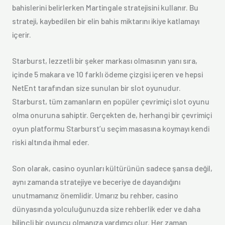
bahislerini belirlerken Martingale stratejisini kullanır. Bu
strateji, kaybedilen bir elin bahis miktarını ikiye katlamayı
içerir.
Starburst, lezzetli bir şeker markası olmasının yanı sıra,
içinde 5 makara ve 10 farklı ödeme çizgisi içeren ve hepsi
NetEnt tarafından size sunulan bir slot oyunudur.
Starburst, tüm zamanların en popüler çevrimiçi slot oyunu
olma onuruna sahiptir. Gerçekten de, herhangi bir çevrimiçi
oyun platformu Starburst’u seçim masasına koymayı kendi
riski altında ihmal eder.
Son olarak, casino oyunları kültürünün sadece şansa değil,
aynı zamanda stratejiye ve beceriye de dayandığını
unutmamanız önemlidir. Umarız bu rehber, casino
dünyasında yolculuğunuzda size rehberlik eder ve daha
bilinçli bir oyuncu olmanıza yardımcı olur. Her zaman