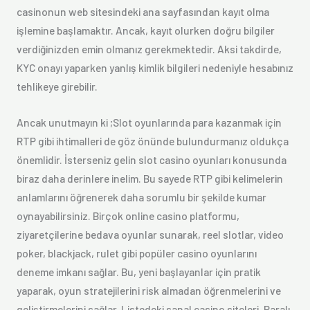
casinonun web sitesindeki ana sayfasından kayıt olma
işlemine başlamaktır. Ancak, kayıt olurken doğru bilgiler
verdiğinizden emin olmanız gerekmektedir. Aksi takdirde,
KYC onayı yaparken yanlış kimlik bilgileri nedeniyle hesabınız
tehlikeye girebilir.
Ancak unutmayın ki ;Slot oyunlarında para kazanmak için
RTP gibi ihtimalleri de göz önünde bulundurmanız oldukça
önemlidir. İsterseniz gelin slot casino oyunları konusunda
biraz daha derinlere inelim. Bu sayede RTP gibi kelimelerin
anlamlarını öğrenerek daha sorumlu bir şekilde kumar
oynayabilirsiniz. Birçok online casino platformu,
ziyaretçilerine bedava oyunlar sunarak, reel slotlar, video
poker, blackjack, rulet gibi popüler casino oyunlarını
deneme imkanı sağlar. Bu, yeni başlayanlar için pratik
yaparak, oyun stratejilerini risk almadan öğrenmelerini ve
geliştirmelerini sağlar. Listedeki sanal casino siteleri, Paralı