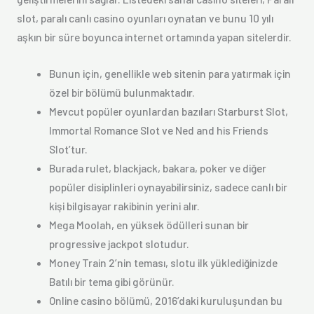
slot, paralı canlı casino oyunları oynatan ve bunu 10 yılı
aşkın bir süre boyunca internet ortamında yapan sitelerdir.
Bunun için, genellikle web sitenin para yatırmak için
özel bir bölümü bulunmaktadır.
Mevcut popüler oyunlardan bazıları Starburst Slot,
Immortal Romance Slot ve Ned and his Friends
Slot’tur.
Burada rulet, blackjack, bakara, poker ve diğer
popüler disiplinleri oynayabilirsiniz, sadece canlı bir
kişi bilgisayar rakibinin yerini alır.
Mega Moolah, en yüksek ödülleri sunan bir
progressive jackpot slotudur.
Money Train 2’nin teması, slotu ilk yüklediğinizde
Batılı bir tema gibi görünür.
Online casino bölümü, 2016’daki kuruluşundan bu