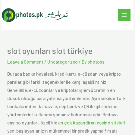
Skip
to
content
slot oyunları slot türkiye
Leave a Comment
/
Uncategorized
/ By
photoss
Burada banka havalesi, kredi kartı, e-cüzdan veya kripto
paralar gibi farklı seçenekler ile karşılaşabilirsiniz.
Genellikle, e-cüzdanlar ve kriptolar işlem ücretinin en
düşük olduğu para yatırma yöntemleridir. Aynı şekilde Türk
bankalarından da havale, cep bank ve QR ile gibi ödeme
yöntemlerini kullanma şansınız bulunmaktadır. Bedava
casino oyunları, özellikle
en çok kazandiran casino siteleri
yeni başlayanlar için mükemmel bir pratik yapma fırsatı